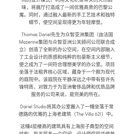
味，将展厅打造成了一间优雅高贵的巴黎公
寓。同时，通过融入最新的手工艺技术和独特
细节，使空间呈现得更为年轻摩登。
Thomas Dariel先生为众智亚洲集团（由法国
Mazerine集团与众智亚洲公关顾问公司联合成
立）创造了全新的办公空间，在空间内部融入
了工业设计的质感和纯粹的包豪斯主义细节，
使之成为了一间符合理想美学的办公室。项目
坐落于法租界核心区域，藏身于一个颇为现代
的庭院中。该庭院在平静深远之中带有些许先
锋特质，对致力于为亚洲奢侈品牌和优质品牌
服务的公司来说，是完美的所在。
Dariel Studio将其办公室搬入了一幢坐落于常
德路的优雅的上海老建筑（The Villa 621）中。
这幢4层楼高的建筑具有上海房子典型的空间
结构，每半层各一个空间。设计师保留并修复