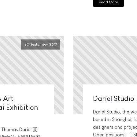
Read More
20 September 2017
 Art
Dariel Studio i
ai Exhibition
Dariel Studio, the we
based in Shanghai, is
designers and proje
homas Dariel 受
Open positions: 1. 