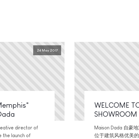
24 May 2017
 Memphis"
WELCOME TO
 Dada
SHOWROOM
eative director of
Maison Dada
e the launch of
位于建筑风格优美的