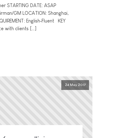
igner STARTING DATE: ASAP
airman/GM LOCATION: Shanghai,
UIREMENT: English­‐Fluent KEY
with clients […]
24 May 2017