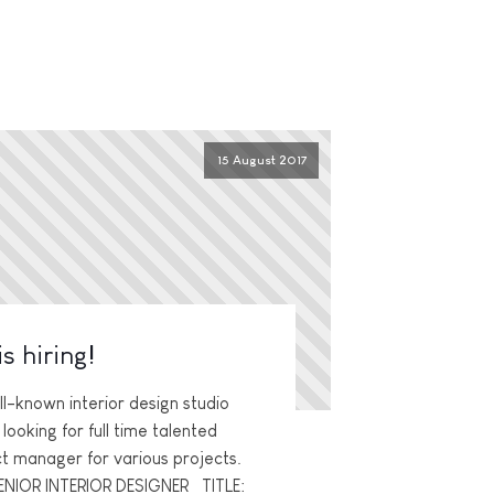
15 August 2017
s hiring!
ll-known interior design studio
 looking for full time talented
ct manager for various projects.
SENIOR INTERIOR DESIGNER TITLE: