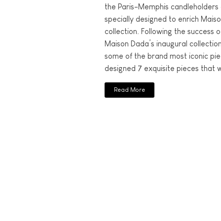
the Paris-Memphis candleholders 
specially designed to enrich Mais
collection. Following the success o
Maison Dada’s inaugural collectio
some of the brand most iconic pi
designed 7 exquisite pieces that wi
Read More