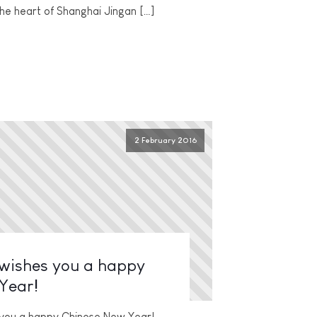
the heart of Shanghai Jingan […]
2 February 2016
 wishes you a happy
Year!
s you a happy Chinese New Year!