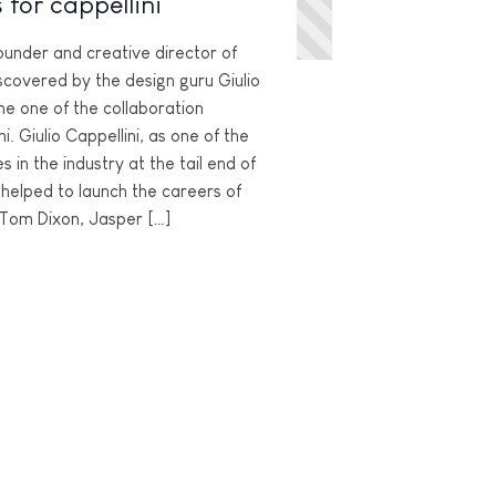
 for cappellini
ounder and creative director of
iscovered by the design guru Giulio
e one of the collaboration
i. Giulio Cappellini, as one of the
es in the industry at the tail end of
 helped to launch the careers of
 Tom Dixon, Jasper […]