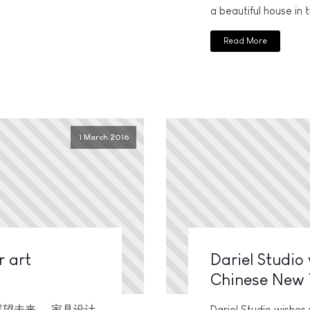
a beautiful house in 
Read More
1 March 2016
r art
Dariel Studio
Chinese New 
，展望未来——家具设计
Dariel Studio wishe