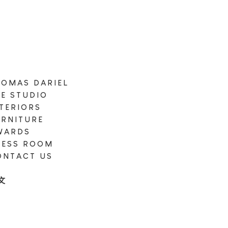
HOMAS DARIEL
HE STUDIO
NTERIORS
URNITURE
WARDS
RESS ROOM
ONTACT US
N
文