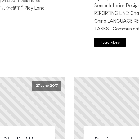
别为此次上海时尚家
Senior Interior Des
现了“ Play Land
REPORTING LINE: Ch
China LANGUAGE REQ
TASKS Communicate 
Read More
27 June 2017